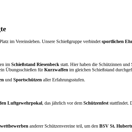
te
 Platz im Vereinsleben. Unsere Schießgruppe verbindet
sportlichen Eh
hen im
Schießstand Riesenbeck
statt. Hier haben die Schützinnen und
 ein Übungsschießen für
Kurzwaffen
im gleichen Schießstand durchgef
en
und
Sportschützen
aller Erfahrungsstufen.
den Luftgewehrpokal
, das jährlich vor dem
Schützenfest
stattfindet.
ßwettbewerben
anderer Schützenvereine teil, um den
BSV St. Hubertu