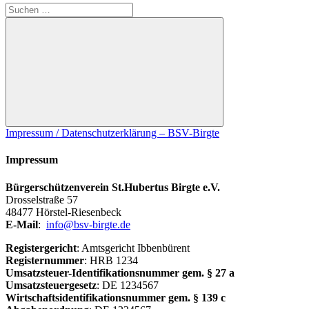
Suchen
nach:
Suchen
:
Impressum / Datenschutzerklärung – BSV-Birgte
08.06.25
Summerbreak-
Impressum
Party
Bürgerschützenverein St.Hubertus Birgte e.V.
Drosselstraße 57
48477 Hörstel-Riesenbeck
E-Mail
:
info@bsv-birgte.de
Registergericht
: Amtsgericht Ibbenbürent
Registernummer
: HRB 1234
Umsatzsteuer-Identifikationsnummer gem. § 27 a
Umsatzsteuergesetz
: DE 1234567
Wirtschaftsidentifikationsnummer gem. § 139 c