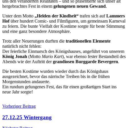
uns den veränderten Realitäten – und so präsentierte sich unser alt
hergebrachtes Fest in einem
gelungenen neuen Gewand
.
Unter dem Motto
„Helden der Kindheit“
trafen sich auf
Lammers
Hof
über hundert Comic- und Filmfiguren, um gemeinsam Karneval
zu feiern. Die bunte Vielfalt der Kostüme sorgte für beste Stimmung
und eine ganz besondere Atmosphäre.
Trotz aller Neuerungen durften die
traditionellen Elemente
natürlich nicht fehlen:
Der feierliche Einmarsch des Königshauses, angeführt von unserem
König Jonah
(Motto
Mario Kart
), war ebenso fester Bestandteil des
Abends wie der Auftritt der
grandiosen Burggarde Bevergern
.
Die besten Kostüme wurden wieder durch das Königshaus
ausgezeichnet, bevor das närrische Treiben bis in die frühen
Morgenstunden andauerte.
Ein rundum gelungenes Fest, das für einen großartigen Start ins
neue Jahr sorgte!
Beitragsnavigation
Vorheriger Beitrag
27.12.25 Wintergang