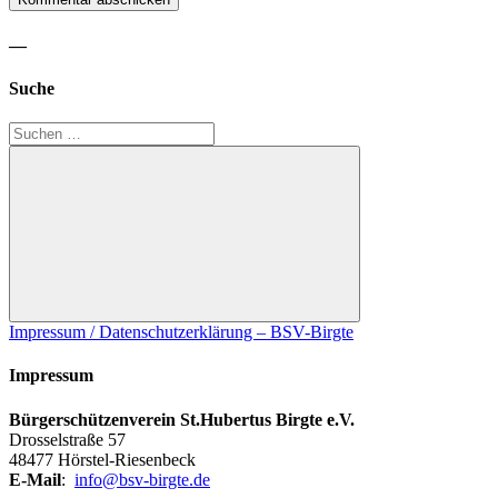
—
Suche
Suchen
nach:
Suchen
:
Impressum / Datenschutzerklärung – BSV-Birgte
24.01.26
Karneval
Impressum
Bürgerschützenverein St.Hubertus Birgte e.V.
Drosselstraße 57
48477 Hörstel-Riesenbeck
E-Mail
:
info@bsv-birgte.de